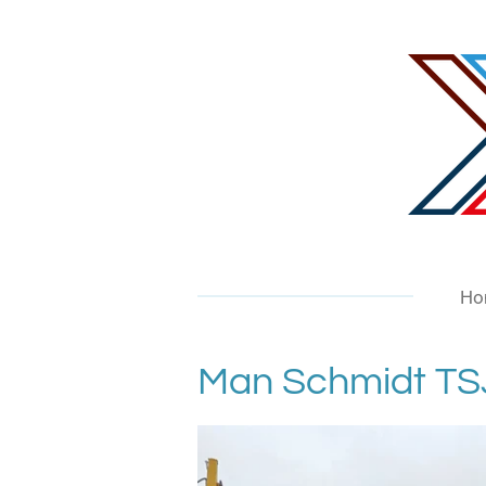
Ga
direct
naar
de
hoofdinhoud
Ho
Man Schmidt TS