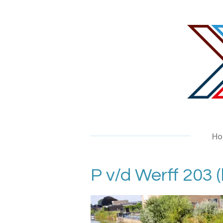
Ga
direct
naar
de
hoofdinhoud
Ho
P v/d Werff 203 (l