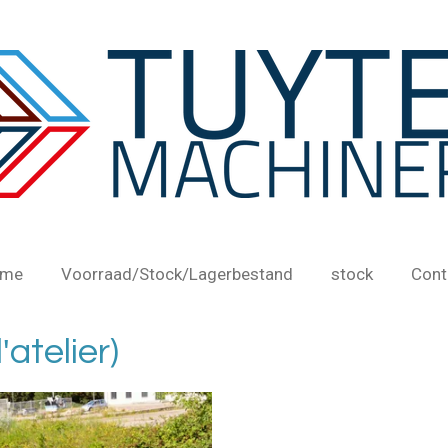
me
Voorraad/Stock/Lagerbestand
stock
Cont
'atelier)