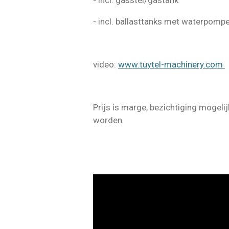
- incl. gasstel/gastank
- incl. ballasttanks met waterpomp
video:
www.tuytel-machinery.com
Prijs is marge, bezichtiging mogelij
worden