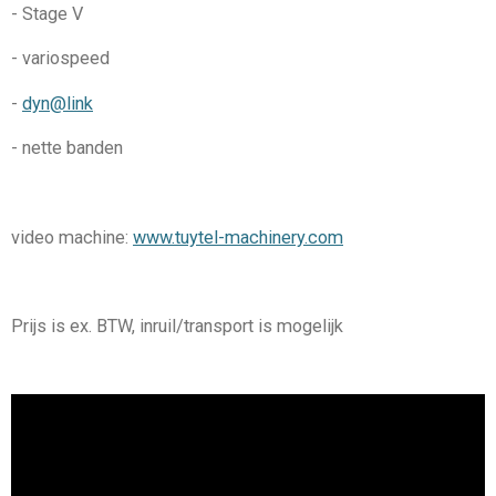
- Stage V
- variospeed
-
dyn@link
- nette banden
video machine:
www.tuytel-machinery.com
Prijs is ex. BTW, inruil/transport is mogelijk